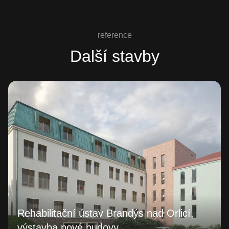
reference
Další stavby
Rehabilitační ústav Brandýs nad Orlicí,
výstavba nové budovy,