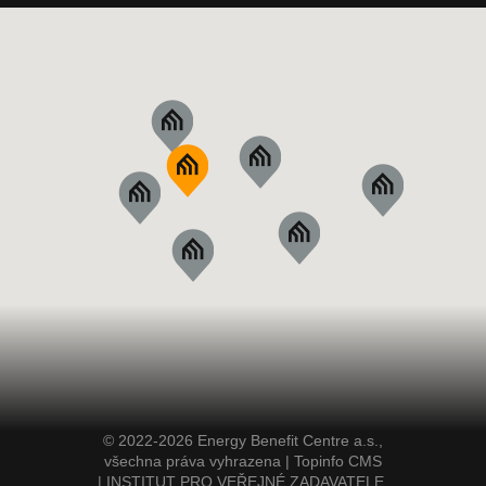
© 2022-2026 Energy Benefit Centre a.s.,
všechna práva vyhrazena |
Topinfo CMS
|
INSTITUT PRO VEŘEJNÉ ZADAVATELE,