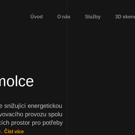
Úvod
O nás
Služby
3D sken
molce
snižující energetickou
avovacího provozu spolu
ích prostor pro potřeby
.
Číst více