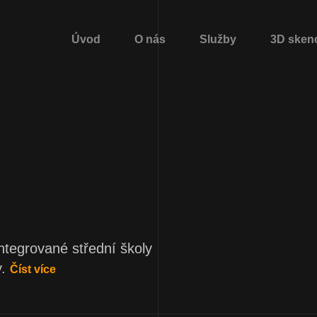
Úvod
O nás
Služby
3D sken
ntegrované střední školy
.
Číst více