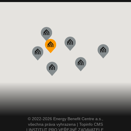
© 2022-2026 Energy Benefit Centre a.s.,
všechna práva vyhrazena |
Topinfo CMS
|
INSTITUT PRO VEŘEJNÉ ZADAVATELE,