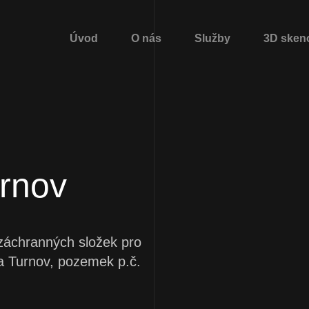
Úvod
O nás
Služby
3D sken
rnov
záchranných složek pro
ta Turnov, pozemek p.č.