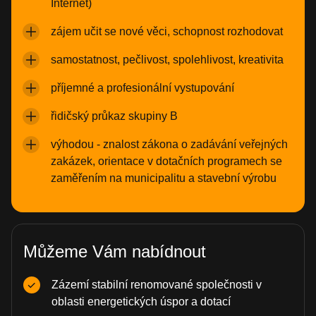
Internet)
zájem učit se nové věci, schopnost rozhodovat
samostatnost, pečlivost, spolehlivost, kreativita
příjemné a profesionální vystupování
řidičský průkaz skupiny B
výhodou - znalost zákona o zadávání veřejných
zakázek, orientace v dotačních programech se
zaměřením na municipalitu a stavební výrobu
Můžeme Vám nabídnout
Zázemí stabilní renomované společnosti v
oblasti energetických úspor a dotací