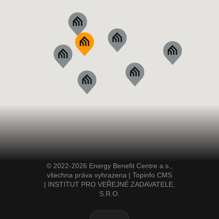
© 2022-2026 Energy Benefit Centre a.s.,
všechna práva vyhrazena |
Topinfo CMS
|
INSTITUT PRO VEŘEJNÉ ZADAVATELE,
S.R.O.