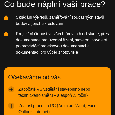
Co bude náplní vaší práce?
Skládání výkresů, zaměřování současných stavů
budov a jejich skreslování
Projekční činnost ve všech úrovních od studie, přes
dokumentace pro územní řízení, stavební povolení
po prováděcí projektovou dokumentaci a
dokumentaci pro výběr zhotovitele
Očekáváme od vás
Započaté VŠ vzdělání stavebního nebo
technického směru – alespoň 2. ročník
Znalost práce na PC (Autocad, Word, Excel,
Outlook, Internet)