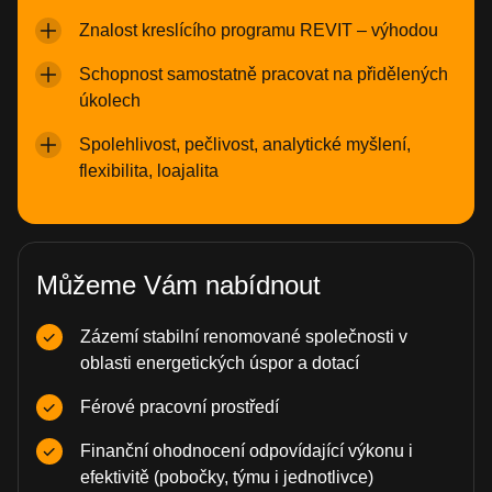
Znalost kreslícího programu REVIT – výhodou
Schopnost samostatně pracovat na přidělených
úkolech
Spolehlivost, pečlivost, analytické myšlení,
flexibilita, loajalita
Můžeme Vám nabídnout
Zázemí stabilní renomované společnosti v
oblasti energetických úspor a dotací
Férové pracovní prostředí
Finanční ohodnocení odpovídající výkonu i
efektivitě (pobočky, týmu i jednotlivce)